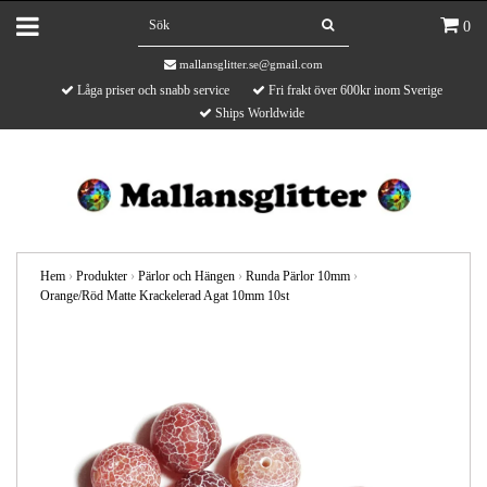
0
mallansglitter.se@gmail.com
Låga priser och snabb service
Fri frakt över 600kr inom Sverige
Ships Worldwide
Hem
›
Produkter
›
Pärlor och Hängen
›
Runda Pärlor 10mm
›
Orange/Röd Matte Krackelerad Agat 10mm 10st