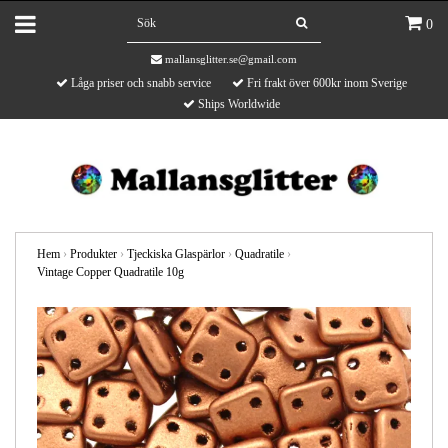
0
mallansglitter.se@gmail.com
Låga priser och snabb service
Fri frakt över 600kr inom Sverige
Ships Worldwide
Hem
›
Produkter
›
Tjeckiska Glaspärlor
›
Quadratile
›
Vintage Copper Quadratile 10g