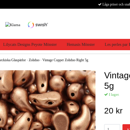
Låga priser och sna
Lilycats Designs Peyote Mönster
Hemasis Mönster
Les perles par
jeckiska Glaspärlor
›
Zoliduo
›
Vintage Copper Zoliduo Right 5g
Vintag
5g
I lager.
20 kr
K