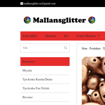
mallansglitter.se@gmail.com
Köpvillkor
Mönster
Kit
Gratis Mönster
Hem
›
Produkter
›
T
Produkter
Miyuki
Tjeckiska Runda/Druks
Tjeckiska Fire Polish
Biconer