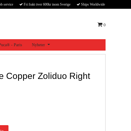
bb service
Fri frakt över 600kr inom Sverige
Ships Worldwide
0
 Puca® - Paris
Nyheter
e Copper Zoliduo Right
öp