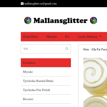
mallansglitter.se@gmail.com
Köpvillkor
Mönster
Kit
Gratis Mönster
Hem
›
Alla Par Puca
Produkter
Miyuki
Tjeckiska Runda/Druks
Tjeckiska Fire Polish
Biconer