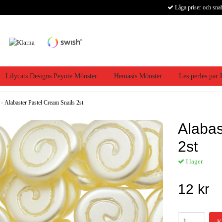
Låga priser och sna
Lilycats Designs Peyote Mönster
Hemasis Mönster
Les perles par
›
Alabaster Pastel Cream Snails 2st
Alabas
2st
I lager.
12 kr
K