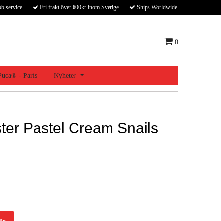
bb service
Fri frakt över 600kr inom Sverige
Ships Worldwide
0
 Puca® - Paris
Nyheter
ter Pastel Cream Snails
öp