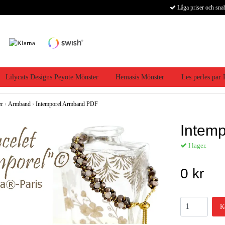
Låga priser och sna
Lilycats Designs Peyote Mönster
Hemasis Mönster
Les perles par
er
›
Armband
›
Intemporel Armband PDF
Intem
I lager.
0 kr
K