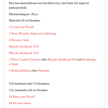
Den här materiallistan har klickbar text, med länk till angiven
pärla/produkt.
Mönsterskapare: Puca
Material till en blomma:
12 Lipsi par Puca®
2 Rose Montées 4mm och infattning
4 Biconer 3mm
Miyuki Seedbead 15/0
Miyuki Seedbead 11/0
2 Pilos Cymbal Element
eller
Miyuki Seedbead 8/0
och
Bindringar
4-5mm
1 Berlockhållare
eller
Örkrokar
Till halsband med 12 blommor:
12x materialet till en blomma
24 Baros par Puca®
48 Biconer 4mm