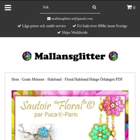
0
mallansglitter.se@gmail.com
Låga priser och snabb service
Fri frakt över 600kr inom Sverige
Ships Worldwide
Hem
›
Gratis Mönster
›
Halsband
›
Floral Halsband Hänge Örhängen PDF