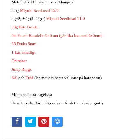
Material till Halsband och Örhängen:
0,5g
Miyuki Seedbead 15/0
5g+2g+2g (3 färger)
Miyuki Seedbead 11/0
23g Kite Beads.
9st Facett Rondelle 9x6mm (går lika bra med 4x6mm)
38 Druks 6mm.
1 Lås enradigt
Örkrokar
Jump Rings
Nål
och
Tråd
(läs mer om bästa val inne på kategorin)
Mönstret är på engelska
Handla pärlor för 150kr och du får detta mönster gratis