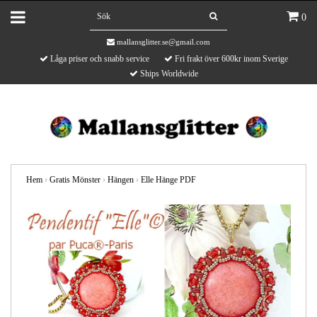
0
mallansglitter.se@gmail.com
Låga priser och snabb service
Fri frakt över 600kr inom Sverige
Ships Worldwide
Hem
›
Gratis Mönster
›
Hängen
›
Elle Hänge PDF