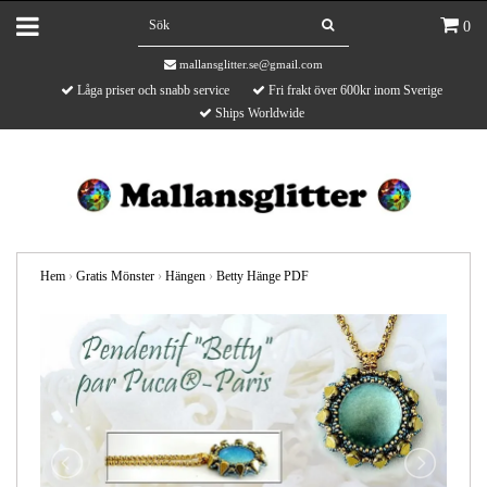
0
mallansglitter.se@gmail.com
Låga priser och snabb service
Fri frakt över 600kr inom Sverige
Ships Worldwide
Hem
›
Gratis Mönster
›
Hängen
›
Betty Hänge PDF