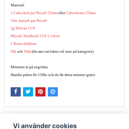
Material:
1 Cabochon par Puca® 25mm
eller
Cabochoner 25mm
10st
Amos® par Puca®
2g
Delicas 11/0
Miyuki Seedbead 15/0
2 colors
1 Berlockhållare
Nål
och
Tråd
(läs mer om bästa val inne på kategorin)
Mönstret är på engelska
Handla pärlor för 150kr och du får detta mönster gratis
Vi använder cookies