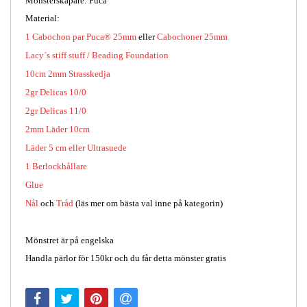
Mönsterskapare: Puca
Material:
1 Cabochon par Puca® 25mm
eller
Cabochoner 25mm
Lacy´s stiff stuff / Beading Foundation
10cm 2mm Strasskedja
2gr Delicas 10/0
2gr
Delicas 11/0
2mm Läder 10cm
Läder 5 cm eller Ultrasuede
1 Berlockhållare
Glue
Nål
och
Tråd
(läs mer om bästa val inne på kategorin)
Mönstret är på engelska
Handla pärlor för 150kr och du får detta mönster gratis