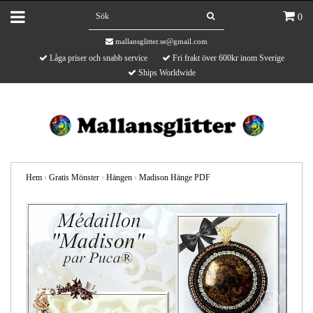
0
mallansglitter.se@gmail.com
Låga priser och snabb service
Fri frakt över 600kr inom Sverige
Ships Worldwide
Hem
›
Gratis Mönster
›
Hängen
›
Madison Hänge PDF