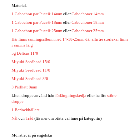
Material:
1 Cabochon par Puca® 14mm
eller
Cabochoner 14mm
1 Cabochon par Puca® 18mm
eller
Cabochoner 18mm
1 Cabochon par Puca® 25mm
eller
Cabochoner 25mm
Här finns samlingsalbum med 14-18-25mm där alla tre storlekar finns
i samma färg
5g
Delicas 11/0
Miyuki Seedbead 15/0
Miyuki Seedbead 11/0
Miyuki Seedbead 8/0
3 Pärlhatt 8mm
Liten droppe använd från
förlängningskedja
eller ha lite
större
droppe
1 Berlockhållare
Nål
och
Tråd
(läs mer om bästa val inne på kategorin)
Mönstret är på engelska