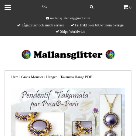
0
mallansglitter.se@gmail.com
Låga priser och snabb service
Fri frakt över 600kr inom Sverige
Ships Worldwide
Hem
›
Gratis Mönster
›
Hängen
›
Takamata Hänge PDF