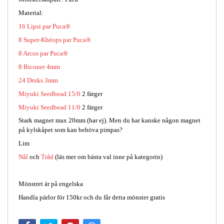
Material:
16 Lipsi par Puca®
8 Super-Khéops par Puca®
8 Arcos par Puca®
8 Biconer 4mm
24 Druks 3mm
Miyuki Seedbead 15/0
2 färger
Miyuki Seedbead 11/0
2 färger
Stark magnet max 20mm (har ej). Men du har kanske någon magnet
på kylskåpet som kan behöva pimpas?
Lim
Nål
och
Tråd
(läs mer om bästa val inne på kategorin)
Mönstret är på engelska
Handla pärlor för 150kr och du får detta mönster gratis