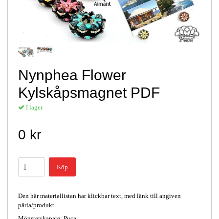
Nynphea Flower
Kylskåpsmagnet PDF
I lager.
0 kr
Köp
Den här materiallistan har klickbar text, med länk till angiven
pärla/produkt.
Mönsterskapare: Puca