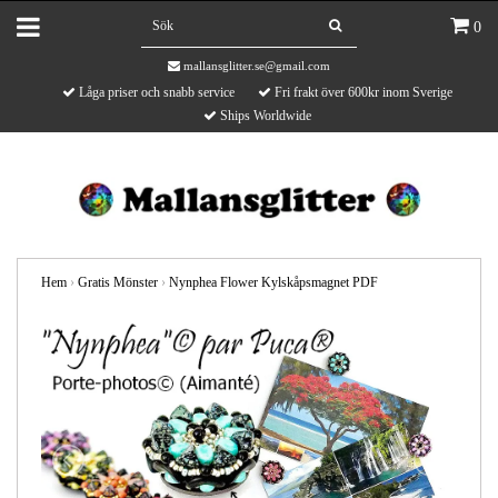
0
mallansglitter.se@gmail.com
Låga priser och snabb service
Fri frakt över 600kr inom Sverige
Ships Worldwide
Hem
›
Gratis Mönster
›
Nynphea Flower Kylskåpsmagnet PDF