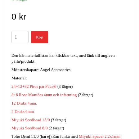
0 kr
Köp
Den här materiallistan har klickbar text, med länk till angiven
pärla/produkt.
Mönsterskapare: Angel Accessories
Material:
24+12+32 Piros par Puca®
(3 färger)
8+6 Rose Montées 4mm och infattning
(2 färger)
12 Druks 4mm.
2 Druks 6mm.
Miyuki Seedbead 15/0
(3 färger)
Miyuki Seedbead 8/0
(2 färger)
Toho Demi 11/0 (har ej) Kan funka med
Miyuki Spacer 2,2x1mm