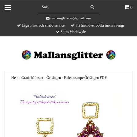
0
mallansglitter.se@gmail.com
Låga priser och snabb service
Fri frakt över 600kr inom Sverige
Ships Worldwide
Hem
›
Gratis Mönster
›
Örhängen
›
Kaleidoscope Örhängen PDF