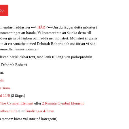
öp
n endast laddas ner --->
HÄR
<--- Om du lägger detta mönster i
kommer inget att hända. Vi kommer inte att skicka detta till
höver gå in på länken och ladda ner mönstret. Mönstret är gratis
etta är ett samarbete med Deborah Roberti och oss för att vi ska
eförmedla hennes mönster.
listan har klickbar text, med länk till angiven pärla/produkt.
 Deborah Roberti
en:
ads
sh 3mm.
d 11/0
(2 färger)
Pilos Cymbal Element
eller
2 Remata Cymbal Element
edbead 8/0
eller
Bindringar 4-5mm
s mer om bästa val inne på kategorin)