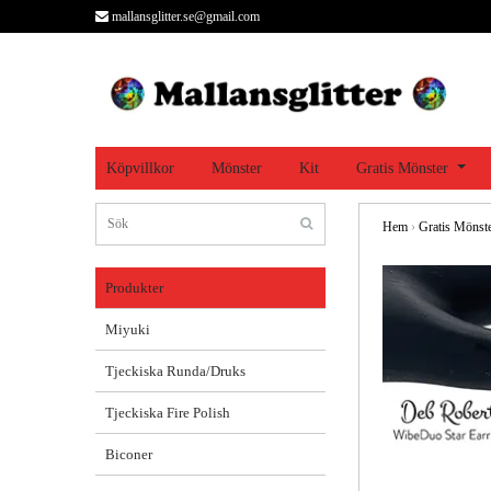
mallansglitter.se@gmail.com
Köpvillkor
Mönster
Kit
Gratis Mönster
Hem
›
Gratis Mönst
Produkter
Miyuki
Tjeckiska Runda/Druks
Tjeckiska Fire Polish
Biconer