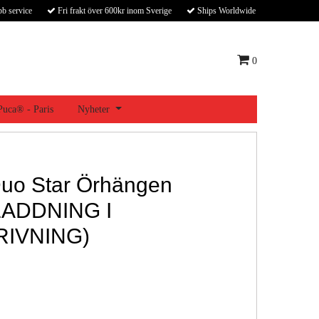
bb service
Fri frakt över 600kr inom Sverige
Ships Worldwide
0
 Puca® - Paris
Nyheter
uo Star Örhängen
ADDNING I
RIVNING)