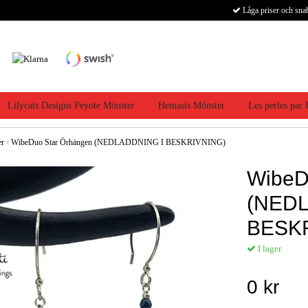
Låga priser och sna
Lilycats Designs Peyote Mönster
Hemasis Mönster
Les perles par
er
›
WibeDuo Star Örhängen (NEDLADDNING I BESKRIVNING)
WibeD
(NEDL
BESK
I lager.
0 kr