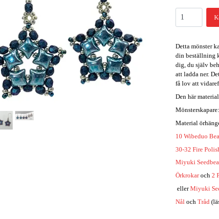
K
Detta mönster ka
din beställning 
dig, du själv be
att ladda ner. D
få lov att vidar
Den här material
Mönsterskapare:
Material örhäng
10 Wibeduo Be
30-32 Fire Poli
Miyuki Seedbea
Örkrokar
och
2 
eller
Miyuki Se
Nål
och
Tråd
(lä