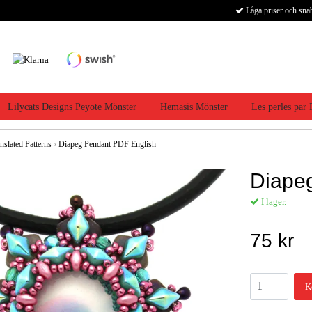
Låga priser och sna
Lilycats Designs Peyote Mönster
Hemasis Mönster
Les perles par
nslated Patterns
›
Diapeg Pendant PDF English
Diape
I lager.
75 kr
K