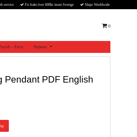
bb service
Fri frakt över 600kr inom Sverige
Ships Worldwide
0
 Puca® - Paris
Nyheter
g Pendant PDF English
öp