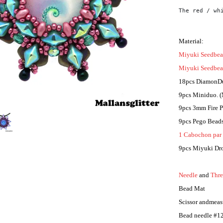
The red / wh
Material:
Miyuki Seedbea
Miyuki Seedbea
18pcs DiamonDuo
9pcs Miniduo. 
9pcs 3mm Fire P
9pcs Pego Beads
1 Cabochon pa
9pcs Miyuki Dr
Needle
and
Thr
Bead Mat
Scissor andmeas
Bead needle #1