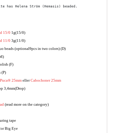
ite has Helena Ström (Hemasis) beaded.
d 15/0
1g(15/0)
d 11/0
3g(11/0)
 beads (optional9pcs in two colors) (D)
(M)
olish (F)
 (P)
r Puca® 25mm
eller
Cabochoner 25mm
op 3,4mm(Drop)
ead
(read more on the category)
uring tape
2or Big Eye