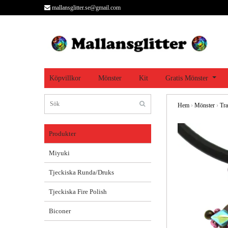
mallansglitter.se@gmail.com
Köpvillkor
Mönster
Kit
Gratis Mönster
Hem
›
Mönster
›
Tra
Produkter
Miyuki
Tjeckiska Runda/Druks
Tjeckiska Fire Polish
Biconer