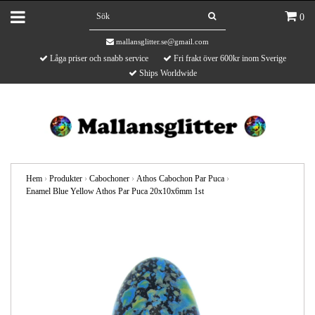
0
mallansglitter.se@gmail.com
Låga priser och snabb service
Fri frakt över 600kr inom Sverige
Ships Worldwide
Hem
›
Produkter
›
Cabochoner
›
Athos Cabochon Par Puca
›
Enamel Blue Yellow Athos Par Puca 20x10x6mm 1st