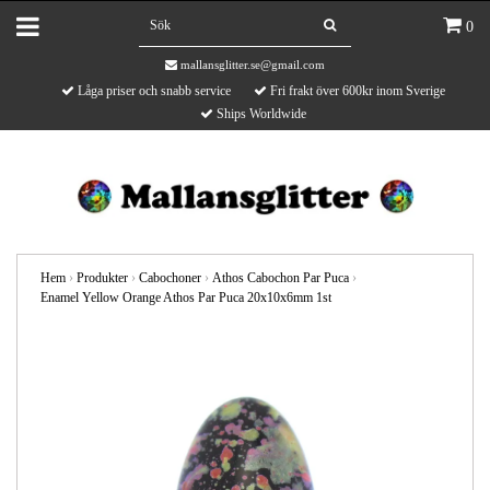
0
mallansglitter.se@gmail.com
Låga priser och snabb service
Fri frakt över 600kr inom Sverige
Ships Worldwide
Hem
›
Produkter
›
Cabochoner
›
Athos Cabochon Par Puca
›
Enamel Yellow Orange Athos Par Puca 20x10x6mm 1st