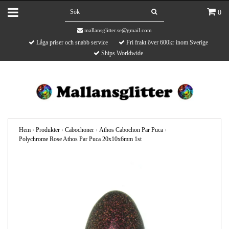
0
mallansglitter.se@gmail.com
Låga priser och snabb service
Fri frakt över 600kr inom Sverige
Ships Worldwide
Hem
›
Produkter
›
Cabochoner
›
Athos Cabochon Par Puca
›
Polychrome Rose Athos Par Puca 20x10x6mm 1st