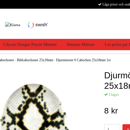
Låga priser och sna
Lilycats Designs Peyote Mönster
Hemasis Mönster
Les perles par
abochoner
›
Bildcabochoner 25x18mm
›
Djurmönster 6 Cabochon 25x18mm 1st
Djurm
25x18
I lager.
8 kr
K