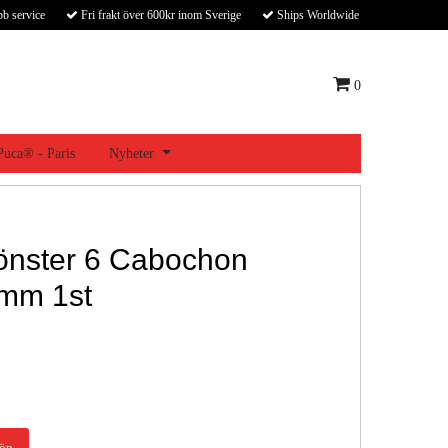
bb service
Fri frakt över 600kr inom Sverige
Ships Worldwide
0
 Puca® - Paris
Nyheter
önster 6 Cabochon
mm 1st
öp