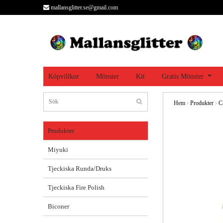
mallansglitter.se@gmail.com
Köpvillkor
Mönster
Kit
Gratis Mönster
Hem
›
Produkter
›
C
Produkter
Miyuki
Tjeckiska Runda/Druks
Tjeckiska Fire Polish
Biconer