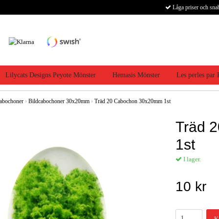
Låga priser och sna
Lilycats Designs Peyote Mönster
Hemasis Mönster
Les perles par
abochoner
›
Bildcabochoner 30x20mm
›
Träd 20 Cabochon 30x20mm 1st
Träd 
1st
I lager.
10 kr
K