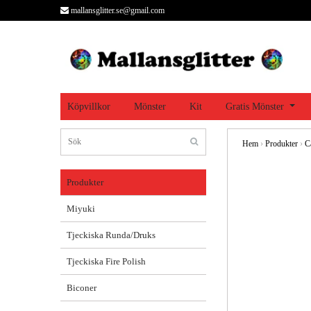
mallansglitter.se@gmail.com
Köpvillkor
Mönster
Kit
Gratis Mönster
Hem
›
Produkter
›
C
Produkter
Miyuki
Tjeckiska Runda/Druks
Tjeckiska Fire Polish
Biconer