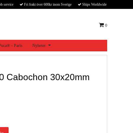
bb service
Fri frakt över 600kr inom Sverige
Ships Worldwide
0
 Puca® - Paris
Nyheter
20 Cabochon 30x20mm
öp