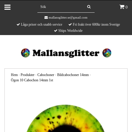
0
mallansglitter.se@gmail.com
Låga priser och snabb service
Fri frakt över 600kr inom Sverige
Ships Worldwide
Hem
›
Produkter
›
Cabochoner
›
Bildcabochoner 14mm
›
Ögon 10 Cabochon 14mm 1st