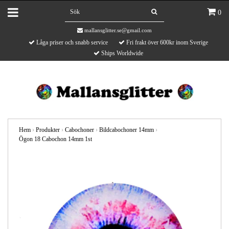
0
mallansglitter.se@gmail.com
Låga priser och snabb service
Fri frakt över 600kr inom Sverige
Ships Worldwide
Hem
›
Produkter
›
Cabochoner
›
Bildcabochoner 14mm
›
Ögon 18 Cabochon 14mm 1st