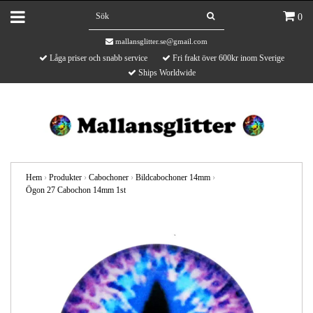
0
mallansglitter.se@gmail.com
Låga priser och snabb service
Fri frakt över 600kr inom Sverige
Ships Worldwide
Hem
›
Produkter
›
Cabochoner
›
Bildcabochoner 14mm
›
Ögon 27 Cabochon 14mm 1st