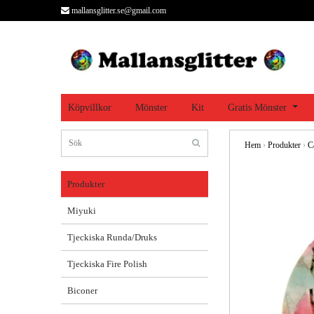
mallansglitter.se@gmail.com
Köpvillkor
Mönster
Kit
Gratis Mönster
Hem
›
Produkter
›
C
Produkter
Miyuki
Tjeckiska Runda/Druks
Tjeckiska Fire Polish
Biconer