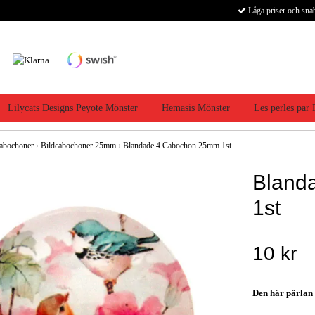
Låga priser och sna
Lilycats Designs Peyote Mönster
Hemasis Mönster
Les perles par
abochoner
›
Bildcabochoner 25mm
›
Blandade 4 Cabochon 25mm 1st
Bland
1st
10 kr
Den här pärlan h