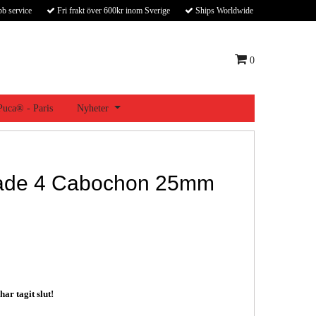
bb service
Fri frakt över 600kr inom Sverige
Ships Worldwide
0
 Puca® - Paris
Nyheter
ade 4 Cabochon 25mm
ar tagit slut!