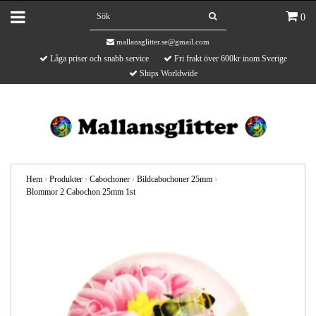
0
mallansglitter.se@gmail.com
Låga priser och snabb service
Fri frakt över 600kr inom Sverige
Ships Worldwide
Hem
›
Produkter
›
Cabochoner
›
Bildcabochoner 25mm
›
Blommor 2 Cabochon 25mm 1st