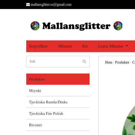
mallansglitter.se@gmail.com
Köpvillkor
Mönster
Kit
Gratis Mönster
Hem
›
Produkter
›
C
Produkter
Miyuki
Tjeckiska Runda/Druks
Tjeckiska Fire Polish
Biconer