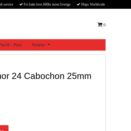
bb service
Fri frakt över 600kr inom Sverige
Ships Worldwide
0
 Puca® - Paris
Nyheter
or 24 Cabochon 25mm
öp