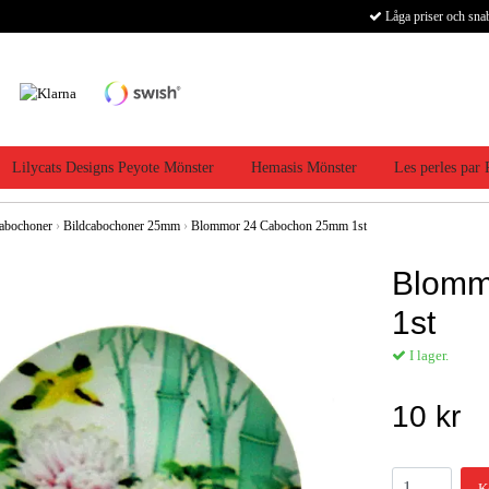
Låga priser och sna
Lilycats Designs Peyote Mönster
Hemasis Mönster
Les perles par
abochoner
›
Bildcabochoner 25mm
›
Blommor 24 Cabochon 25mm 1st
Blomm
1st
I lager.
10 kr
K