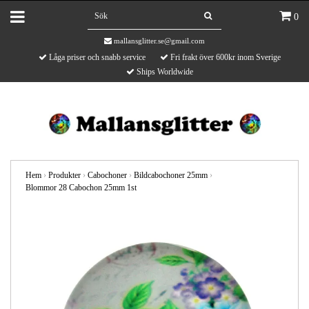
0
mallansglitter.se@gmail.com
Låga priser och snabb service
Fri frakt över 600kr inom Sverige
Ships Worldwide
Hem
›
Produkter
›
Cabochoner
›
Bildcabochoner 25mm
›
Blommor 28 Cabochon 25mm 1st