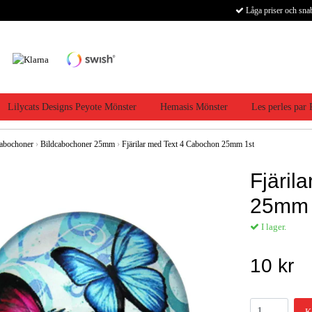
Låga priser och sna
Lilycats Designs Peyote Mönster
Hemasis Mönster
Les perles par
abochoner
›
Bildcabochoner 25mm
›
Fjärilar med Text 4 Cabochon 25mm 1st
Fjäril
25mm 
I lager.
10 kr
K