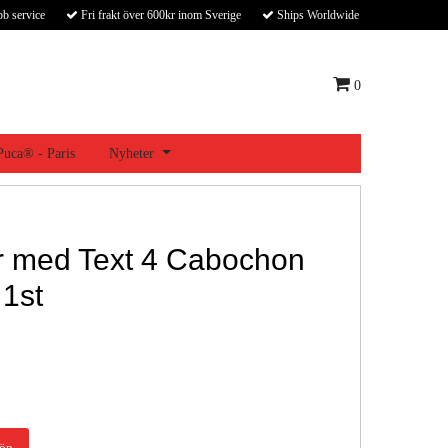
bb service
Fri frakt över 600kr inom Sverige
Ships Worldwide
0
 Puca® - Paris
Nyheter
ar med Text 4 Cabochon
1st
öp