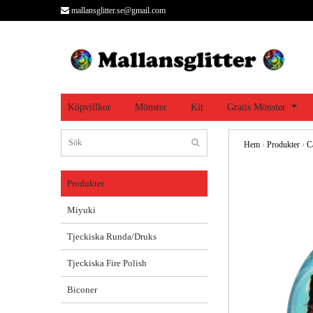
mallansglitter.se@gmail.com
Köpvillkor
Mönster
Kit
Gratis Mönster
Hem
›
Produkter
›
C
Produkter
Miyuki
Tjeckiska Runda/Druks
Tjeckiska Fire Polish
Biconer