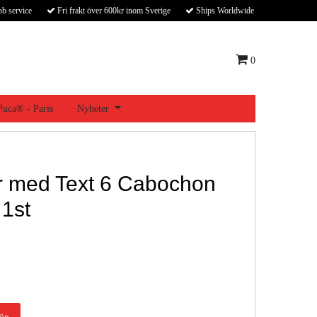
bb service
Fri frakt över 600kr inom Sverige
Ships Worldwide
0
 Puca® - Paris
Nyheter
ar med Text 6 Cabochon
1st
öp