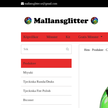
mallansglitter.se@gmail.com
Köpvillkor
Mönster
Kit
Gratis Mönster
Hem
›
Produkter
›
C
Produkter
Miyuki
Tjeckiska Runda/Druks
Tjeckiska Fire Polish
Biconer