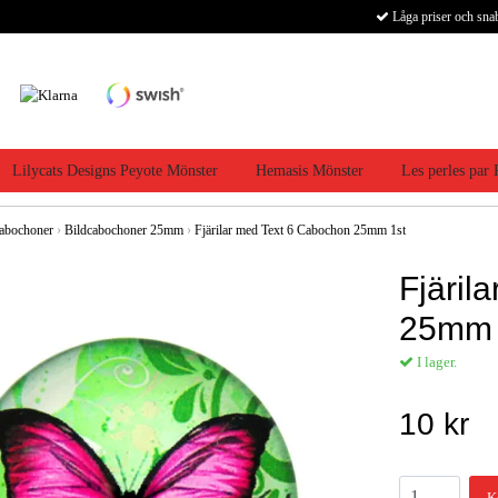
Låga priser och sna
Lilycats Designs Peyote Mönster
Hemasis Mönster
Les perles par
abochoner
›
Bildcabochoner 25mm
›
Fjärilar med Text 6 Cabochon 25mm 1st
Fjäril
25mm 
I lager.
10 kr
K