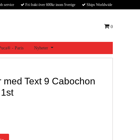
bb service
Fri frakt över 600kr inom Sverige
Ships Worldwide
0
 Puca® - Paris
Nyheter
ar med Text 9 Cabochon
1st
öp