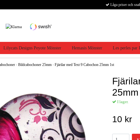
Låga priser och sna
Lilycats Designs Peyote Mönster
Hemasis Mönster
Les perles par
abochoner
›
Bildcabochoner 25mm
›
Fjärilar med Text 9 Cabochon 25mm 1st
Fjäril
25mm 
I lager.
10 kr
K