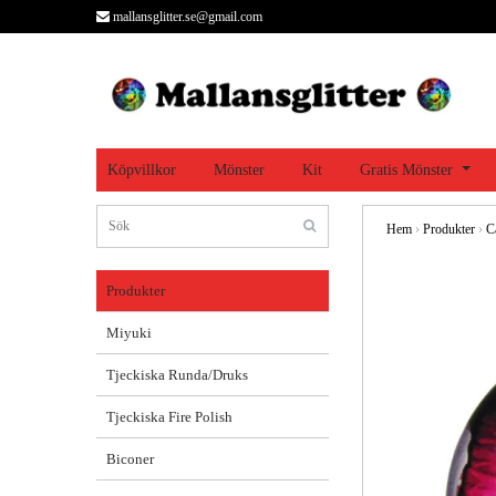
mallansglitter.se@gmail.com
Köpvillkor
Mönster
Kit
Gratis Mönster
Hem
›
Produkter
›
C
Produkter
Miyuki
Tjeckiska Runda/Druks
Tjeckiska Fire Polish
Biconer