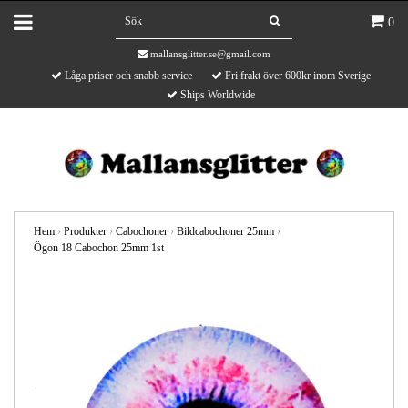
0
mallansglitter.se@gmail.com
Låga priser och snabb service
Fri frakt över 600kr inom Sverige
Ships Worldwide
Hem
›
Produkter
›
Cabochoner
›
Bildcabochoner 25mm
›
Ögon 18 Cabochon 25mm 1st