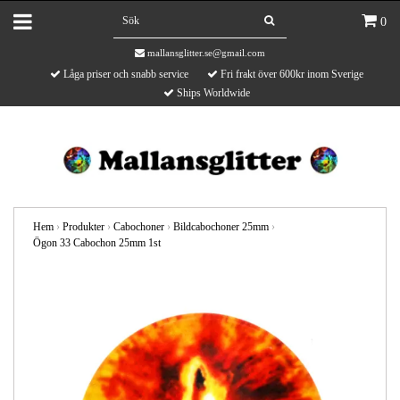
0
mallansglitter.se@gmail.com
Låga priser och snabb service
Fri frakt över 600kr inom Sverige
Ships Worldwide
Hem
›
Produkter
›
Cabochoner
›
Bildcabochoner 25mm
›
Ögon 33 Cabochon 25mm 1st