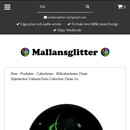
0
mallansglitter.se@gmail.com
Låga priser och snabb service
Fri frakt över 600kr inom Sverige
Ships Worldwide
Hem
›
Produkter
›
Cabochoner
›
Bildcabochoner 25mm
›
Stjärntecken Väduren/Aries Cabochon 25mm 1st