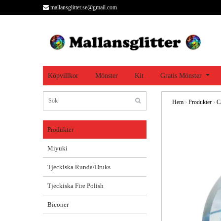
mallansglitter.se@gmail.com
Köpvillkor
Mönster
Kit
Gratis Mönster
Hem
›
Produkter
›
C
Produkter
Miyuki
Tjeckiska Runda/Druks
Tjeckiska Fire Polish
Biconer