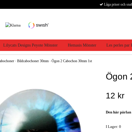
Låga priser och sna
Lilycats Designs Peyote Mönster
Hemasis Mönster
Les perles par
abochoner
›
Bildcabochoner 30mm
›
Ögon 2 Cabochon 30mm 1st
Ögon 
12 kr
Den här pärlan h
I Lager: 0