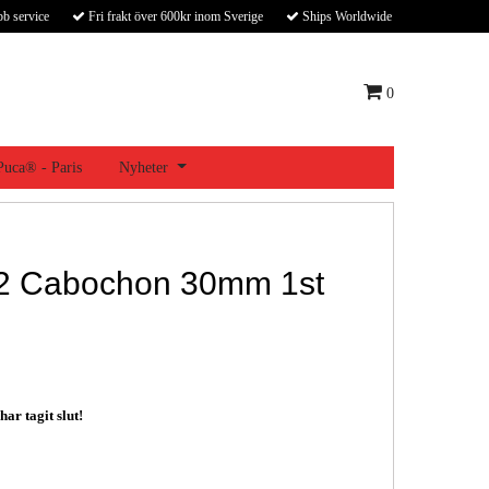
bb service
Fri frakt över 600kr inom Sverige
Ships Worldwide
0
 Puca® - Paris
Nyheter
2 Cabochon 30mm 1st
ar tagit slut!