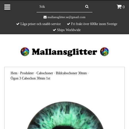
0
mallansglitter.se@gmail.com
Låga priser och snabb service
Fri frakt över 600kr inom Sverige
Ships Worldwide
Hem
›
Produkter
›
Cabochoner
›
Bildcabochoner 30mm
›
Ögon 3 Cabochon 30mm 1st