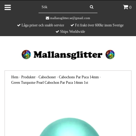
0
mallansglitter.se@gmail.com
Låga priser och snabb service
Fri frakt över 600kr inom Sverige
Ships Worldwide
Hem
›
Produkter
›
Cabochoner
›
Cabochons Par Puca 14mm
›
Green Turquoise Pearl Cabochon Par Puca 14mm 1st