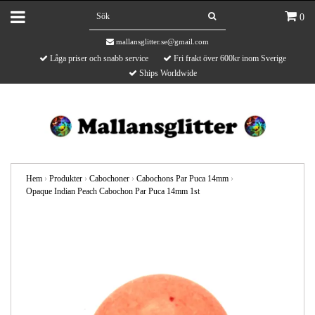
0
mallansglitter.se@gmail.com
Låga priser och snabb service
Fri frakt över 600kr inom Sverige
Ships Worldwide
Hem
›
Produkter
›
Cabochoner
›
Cabochons Par Puca 14mm
›
Opaque Indian Peach Cabochon Par Puca 14mm 1st