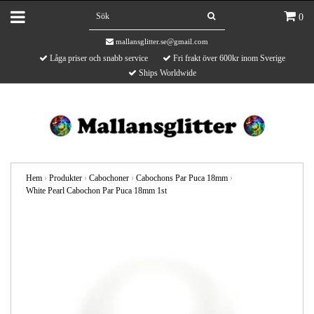
0
mallansglitter.se@gmail.com
Låga priser och snabb service
Fri frakt över 600kr inom Sverige
Ships Worldwide
Hem
›
Produkter
›
Cabochoner
›
Cabochons Par Puca 18mm
›
White Pearl Cabochon Par Puca 18mm 1st