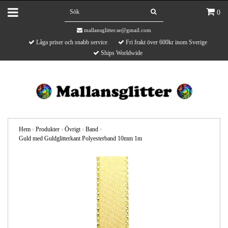
0
mallansglitter.se@gmail.com
Låga priser och snabb service
Fri frakt över 600kr inom Sverige
Ships Worldwide
Hem
›
Produkter
›
Övrigt
›
Band
›
Guld med Guldglitterkant Polyesterband 10mm 1m