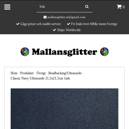
0
mallansglitter.se@gmail.com
Låga priser och snabb service
Fri frakt över 600kr inom Sverige
Ships Worldwide
Hem
›
Produkter
›
Övrigt
›
Beadbacking/Ultrasuede
›
Classic Navy Ultrasuede 21,5x21,5cm 1ark