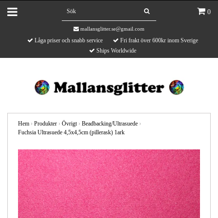
0
mallansglitter.se@gmail.com
Låga priser och snabb service
Fri frakt över 600kr inom Sverige
Ships Worldwide
Hem
›
Produkter
›
Övrigt
›
Beadbacking/Ultrasuede
›
Fuchsia Ultrasuede 4,5x4,5cm (pillerask) 1ark