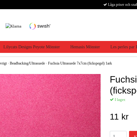
Låga priser och sna
Lilycats Designs Peyote Mönster
Hemasis Mönster
Les perles par
vrigt
›
Beadbacking/Ultrasuede
›
Fuchsia Ultrasuede 7x7cm (fickspegel) 1ark
Fuchs
(ficks
I lager.
11 kr
K