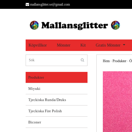
mallansglitter.se@gmail.com
Köpvillkor
Mönster
Kit
Gratis Mönster
Hem
›
Produkter
›
Ö
Produkter
Miyuki
Tjeckiska Runda/Druks
Tjeckiska Fire Polish
Biconer