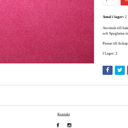
Antal i lager:
2
Används till bak
och Speglarna i
Passar till ficks
I Lager: 2
Kontakt