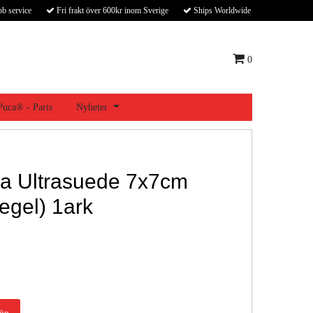
bb service
Fri frakt över 600kr inom Sverige
Ships Worldwide
0
 Puca® - Paris
Nyheter
ia Ultrasuede 7x7cm
pegel) 1ark
öp