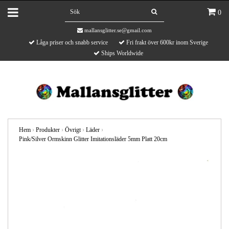
0
mallansglitter.se@gmail.com
Låga priser och snabb service
Fri frakt över 600kr inom Sverige
Ships Worldwide
Hem
›
Produkter
›
Övrigt
›
Läder
›
Pink/Silver Ormskinn Glitter Imitationsläder 5mm Platt 20cm