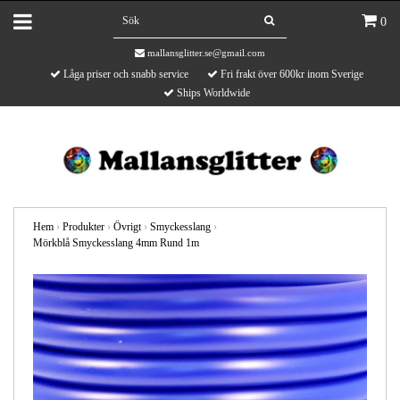
0
mallansglitter.se@gmail.com
Låga priser och snabb service
Fri frakt över 600kr inom Sverige
Ships Worldwide
Hem
›
Produkter
›
Övrigt
›
Smyckesslang
›
Mörkblå Smyckesslang 4mm Rund 1m