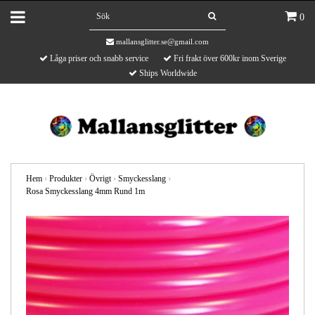
0
mallansglitter.se@gmail.com
Låga priser och snabb service
Fri frakt över 600kr inom Sverige
Ships Worldwide
Hem
›
Produkter
›
Övrigt
›
Smyckesslang
›
Rosa Smyckesslang 4mm Rund 1m