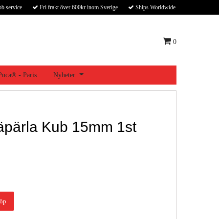
bb service
Fri frakt över 600kr inom Sverige
Ships Worldwide
0
 Puca® - Paris
Nyheter
äpärla Kub 15mm 1st
öp