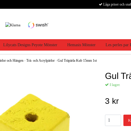
Låga priser och sna
Lilycats Designs Peyote Mönster
Hemasis Mönster
Les perles par
ärlor och Hängen
›
Trä- och Acrylpärlor
›
Gul Träpärla Kub 15mm 1st
Gul Tr
I lager.
3 kr
K