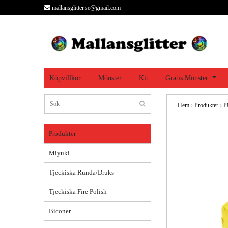
mallansglitter.se@gmail.com
Köpvillkor
Mönster
Kit
Gratis Mönster
Hem
›
Produkter
›
P
Produkter
Miyuki
Tjeckiska Runda/Druks
Tjeckiska Fire Polish
Biconer