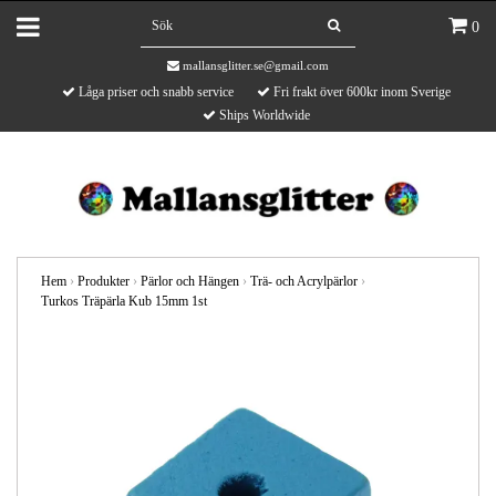
0
mallansglitter.se@gmail.com
Låga priser och snabb service
Fri frakt över 600kr inom Sverige
Ships Worldwide
Hem
›
Produkter
›
Pärlor och Hängen
›
Trä- och Acrylpärlor
›
Turkos Träpärla Kub 15mm 1st