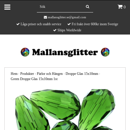
0
mallansglitter.se@gmail.com
Låga priser och snabb service
Fri frakt över 600kr inom Sverige
Ships Worldwide
Hem
›
Produkter
›
Pärlor och Hängen
›
Droppe Glas 15x10mm
›
Green Droppe Glas 15x10mm 1st