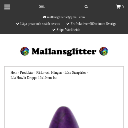
0
mallansglitter.se@gmail.com
Låga priser och snabb service
Fri frakt över 600kr inom Sverige
Ships Worldwide
Hem
›
Produkter
›
Pärlor och Hängen
›
Lösa Stenpärlor
›
Lila Howlit Droppe 16x10mm 1st