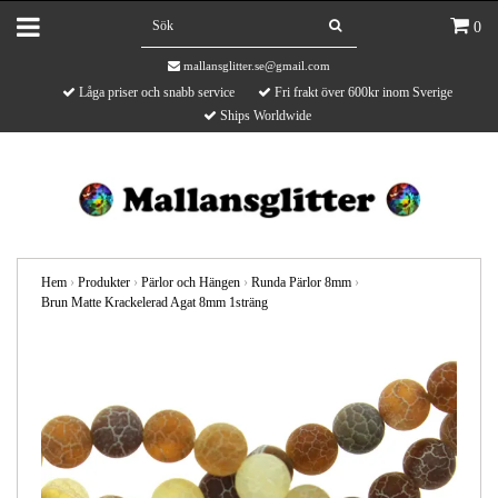
0
mallansglitter.se@gmail.com
Låga priser och snabb service
Fri frakt över 600kr inom Sverige
Ships Worldwide
Hem
›
Produkter
›
Pärlor och Hängen
›
Runda Pärlor 8mm
›
Brun Matte Krackelerad Agat 8mm 1sträng